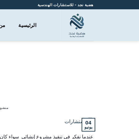
هضبة نجد - للاستشارات الهندسية
الرئيسية
من
ما هي الخدمات الخاصة با 
منشور
04
يونيو
عندما نفكر في تنفيذ مشروع إنشائي سواء كان مب