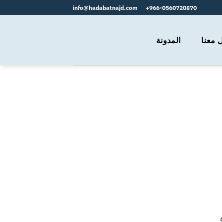
info@hadabatnajd.com
966-0560720870+
 معنا
المدونة