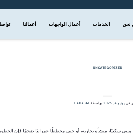
 نحن
الخدمات
أعمال الواجهات
أعمالنا
تواصل
وسم الآرشيف:
هندسة الوقاية من الحريق
UNCATEGORIZED
الاستشارات الهندسية؟ ولماذا تحتاج إليها
في مشروعك؟
 في
يونيو 4, 2025
بواسطة
HADABAT
نى سكنيًا، منشأة تجارية، أو حتى مخططًا عمرانيًا ضخمًا فإن الخطوة