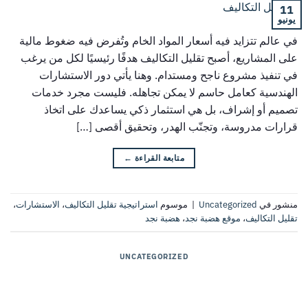
11
يونيو
في عالم تتزايد فيه أسعار المواد الخام وتُفرض فيه ضغوط مالية
على المشاريع، أصبح تقليل التكاليف هدفًا رئيسيًا لكل من يرغب
في تنفيذ مشروع ناجح ومستدام. وهنا يأتي دور الاستشارات
الهندسية كعامل حاسم لا يمكن تجاهله. فليست مجرد خدمات
تصميم أو إشراف، بل هي استثمار ذكي يساعدك على اتخاذ
قرارات مدروسة، وتجنّب الهدر، وتحقيق أقصى […]
متابعة القراءة
←
منشور في
Uncategorized
|
موسوم
استراتيجية تقليل التكاليف
،
الاستشارات
،
تقليل التكاليف
،
موقع هضبة نجد
،
هضبة نجد
UNCATEGORIZED
ما هي الخدمات الخاصة با الاستشارات
الهندسية؟ ولماذا تحتاج إليها في مشروعك؟