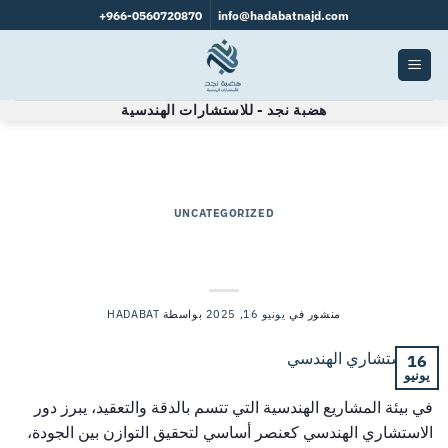
966-0560720870+
info@hadabatnajd.com
هضبة نجد - للاستشارات الهندسية
وسم الآرشيف:
الاستشارات
UNCATEGORIZED
الاستشاري الهندسي: حجر الأساس لنجاح
المشاريع الكبيرة والصغيرة؟
منشور في
يونيو 16, 2025
بواسطة
HADABAT
16
يونيو
في بيئة المشاريع الهندسية التي تتسم بالدقة والتعقيد، يبرز دور
الاستشاري الهندسي كعنصر أساسي لتحقيق التوازن بين الجودة،