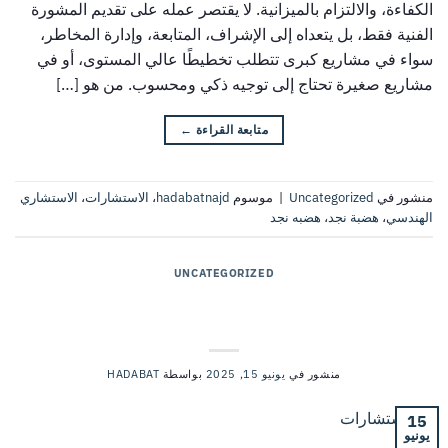
الكفاءة، والالتزام بالميزانية. لا يقتصر عمله على تقديم المشورة
الفنية فقط، بل يتعداه إلى الإشراف، المتابعة، وإدارة المخاطر،
سواء في مشاريع كبرى تتطلب تخطيطًا عالي المستوى، أو في
مشاريع صغيرة تحتاج إلى توجيه ذكي ومحسوب. من هو […]
متابعة القراءة
←
منشور في
Uncategorized
|
موسوم
hadabatnajd
،
الاستشارات
،
الاستشاري
الهندسي
،
هضبة نجد
،
هضبه نجد
UNCATEGORIZED
الفرق بين الاستشارات الهندسية والإنشاءات
التقليدية؟
منشور في
يونيو 15, 2025
بواسطة
HADABAT
15
يونيو