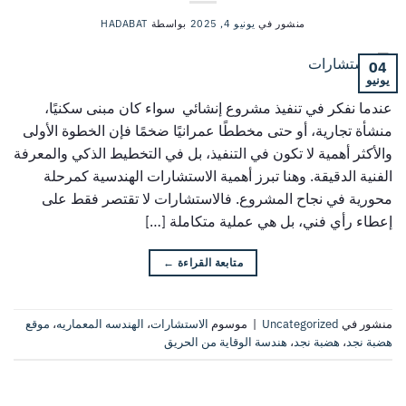
منشور في
يونيو 4, 2025
بواسطة
HADABAT
04
يونيو
عندما نفكر في تنفيذ مشروع إنشائي سواء كان مبنى سكنيًا،
منشأة تجارية، أو حتى مخططًا عمرانيًا ضخمًا فإن الخطوة الأولى
والأكثر أهمية لا تكون في التنفيذ، بل في التخطيط الذكي والمعرفة
الفنية الدقيقة. وهنا تبرز أهمية الاستشارات الهندسية كمرحلة
محورية في نجاح المشروع. فالاستشارات لا تقتصر فقط على
إعطاء رأي فني، بل هي عملية متكاملة […]
متابعة القراءة
←
منشور في
Uncategorized
|
موسوم
الاستشارات
،
الهندسه المعماريه
،
موقع
هضبة نجد
،
هضبة نجد
،
هندسة الوقاية من الحريق