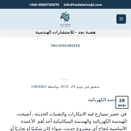
966-0560720870+
info@hadabatnajd.com
هضبة نجد - للاستشارات الهندسية
UNCATEGORIZED
الهندسة الكهربائية والميكانيكية في
المشاريع الحديثة: تكامل التكنولوجيا مع
البنية التحتية؟
منشور في
يونيو 28, 2025
بواسطة
HADABAT
28
يونيو
في عصر تتسارع فيه الابتكارات والتقنيات الحديثة ، أصبحت
الهندسة الكهربائية والهندسة الميكانيكية أحد أهم الأعمدة
الأساسية لنجاح أي مشروع حديث، سواء كان سكنيًا أو تجاريًا أو