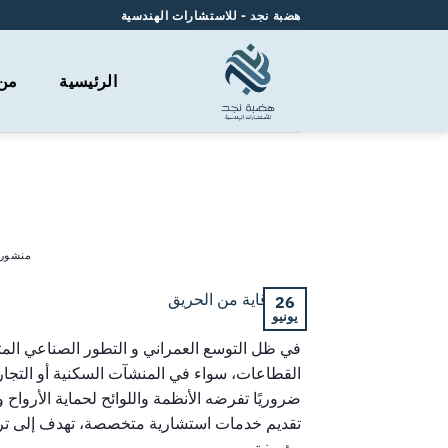
هضبة نجد - للاستشارات الهندسية
الرئيسية
من
خدمات استشاريه ف
منشور
26
يونيو
في ظل التوسع العمراني و التطور الصناعي الم
القطاعات، سواء في المنشآت السكنية أو التجارية أ
ضروريًا تفرضه الأنظمة واللوائح لحماية الأرواح
تقديم خدمات استشارية متخصصة، تهدف إلى ترسي
مؤسفة.