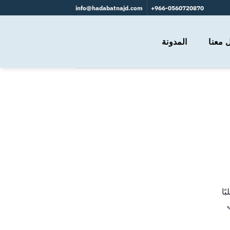
info@hadabatnajd.com
966-0560720870+
 معنا
المدونة
ًا