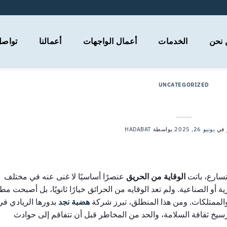
 نحن
الخدمات
أعمال الواجهات
أعمالنا
تواصل
UNCATEGORIZED
ي الوقايه و الحمايه من الحريق
 في
يونيو 26, 2025
بواسطة
HADABAT
تسارع، باتت
الوقاية من الحريق
عنصرًا أساسيًا لا غنى عنه في مختلف
و الصناعية. ولم تعد الوقايه من الحرائق خيارًا ثانويًا، بل أصبحت مطلب
 والممتلكات. ومن هذا المنطلق، تبرز شركة
هضبة نجد
بدورها الريادي في
خ ثقافة السلامة، والحد من المخاطر قبل أن تتفاقم إلى حوادث